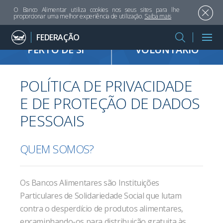
O Banco Alimentar utiliza cookies nos seus sites para lhe
proporcionar uma melhor experiência de utilização.
Saiba mais
FEDERAÇÃO
QUEM SOMOS
ENCONTRE UM BANCO
QUERO SER
PERTO DE SI
VOLUNTÁRIO
FPBA
POLÍTICA DE PRIVACIDADE
BANCOS
E DE PROTEÇÃO DE DADOS
QUERO SER VOLUNTÁRIO
PESSOAIS
FAÇA UM DONATIVO
QUEM SOMOS?
POLÍTICA PRIVACIDADE
Os Bancos Alimentares são Instituições
Particulares de Solidariedade Social que lutam
contra o desperdício de produtos alimentares,
encaminhando-os para distribuição gratuita às