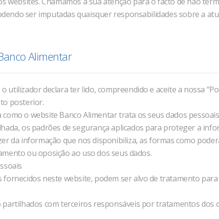
os websites. Chamamos a sua atenção para o facto de não term
endo ser imputadas quaisquer responsabilidades sobre a atua
 Banco Alimentar
o utilizador declara ter lido, compreendido e aceite a nossa “Po
to posterior.
orma como o website Banco Alimentar trata os seus dados pessoa
hada, os padrões de segurança aplicados para proteger a infor
zer da informação que nos disponibiliza, as formas como pode
celamento ou oposição ao uso dos seus dados.
essoais
fornecidos neste website, podem ser alvo de tratamento para 
 partilhados com terceiros responsáveis por tratamentos dos