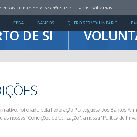
oporcionar uma melhor experiência de utilização.
Saiba mais
FPBA
BANCOS
QUERO SER VOLUNTÁRIO
FA
NCONTRE UM BANCO
QUERO SER
TO DE SI
VOLUNT
IÇÕES
ativo, foi criado pela Federação Portuguesa dos Bancos Alime
e as nossas “Condições de Utilização”, a nossa “Política de Privac