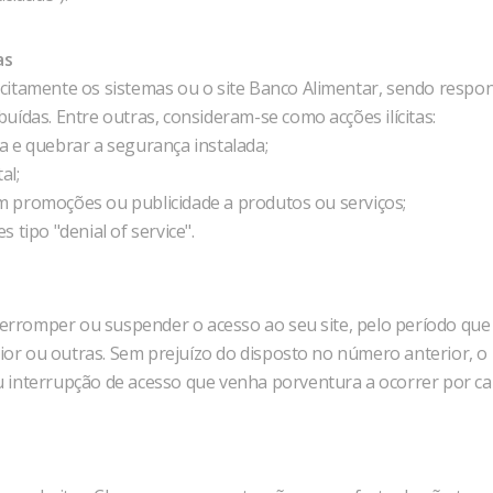
as
ilicitamente os sistemas ou o site Banco Alimentar, sendo resp
ibuídas. Entre outras, consideram-se como acções ilícitas:
ma e quebrar a segurança instalada;
al;
uam promoções ou publicidade a produtos ou serviços;
tipo "denial of service".
nterromper ou suspender o acesso ao seu site, pelo período qu
aior ou outras. Sem prejuízo do disposto no número anterior, 
interrupção de acesso que venha porventura a ocorrer por cau